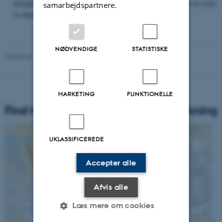
deltagelse af internationale gæster i samspil med andre aktører vil sætte
samarbejdspartnere.
en dagsorden for uddannelsesdebatten i Danmark.
NØDVENDIGE
STATISTISKE
Revideret 16.04.2026
MARKETING
FUNKTIONELLE
Find Nationalt Center for Skoleforskning
UKLASSIFICEREDE
Accepter alle
Afvis alle
Læs mere om cookies