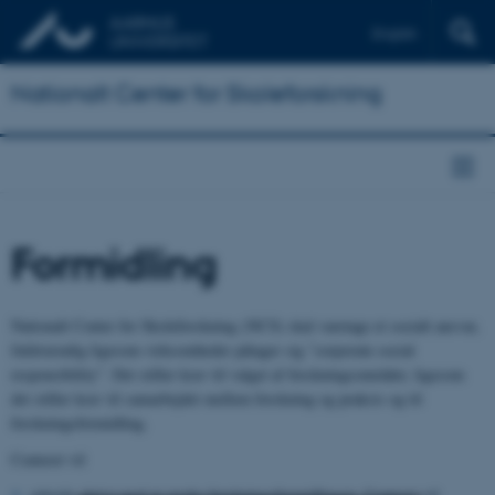
English
Nationalt Center for Skoleforskning
Formidling
Nationalt Center for Skoleforskning (NCS) skal varetage et socialt ansvar,
fuldstændig ligesom virksomheder påtager sig ”corporate social
responsibility”. Det stiller krav til valget af forskningsområder, ligesom
det stiller krav til samarbejdet mellem forskning og praksis og til
forskningsformidling.
Centeret vil