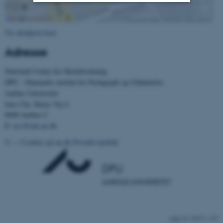
Nødvendige
Statistiske
Marketing
Vis detaljeret kort
Funktionelle
Uklassificerede
Adresse
Nationalt Center for Skoleforskning
Nødvendige cookies hjælper
DPU - Danmarks institut for Pædagogik og Uddannelse
Aarhus Universitet
med at gøre hjemmesiden
Jens Chr. Skous Vej 4
brugbar ved at aktivere nogle
8000 Aarhus C
grundlæggende funktioner
E:
ncs@edu.au.dk
som navigation mm.
Hjemmesiden kan ikke
©
—
Cookies på au.dk
Privatlivspolitik
fungerer uden disse cookies.
Navn
Udbyder / Domæne
be_typo_user
TYPO3 Association
.au.dk
54633 / i29