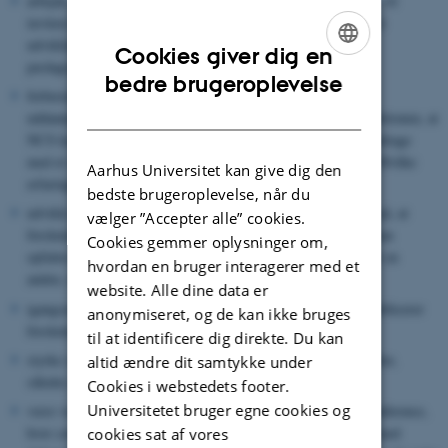
arbejde aktivt med at styrke forskningsformidlingen. Centeret vil
invitere alle interesserede og relevante aktører til at deltage i et
udviklingsprojekt med arbejdstitlen ”Ugeskrift for lærere og
Cookies giver dig en
pædagoger”
ENGLISH
bedre brugeroplevelse
forberede udviklingen af en ”aktualitetsservice”. Når
DANISH
uddannelsespolitiske emner dukker op i offentligheden er ambitionen, at
NCS kan bidrage med en hurtig forsknings-screening for at bidrage
med et vidensgrundlag for debatten: Hvad siger forskningen? Hvilke
Aarhus Universitet kan give dig den
erfaringer er der fra udlandet?
bedste brugeroplevelse, når du
udvikle nye metoder til forskningsformidling, som er baseret på, at
vælger ”Accepter alle” cookies.
forskningsformidling ikke er en envejsaktivitet, men snarere kan
Cookies gemmer oplysninger om,
opfattes som en samproduktionsaktivitet, hvor praktikerne har en
hvordan en bruger interagerer med et
anden, men lige så aktiv rolle som forskerne
website. Alle dine data er
igangsætte en digital, fagfællebedømt NCS-skriftserie, der publicerer
anonymiseret, og de kan ikke bruges
forskningsrapporter m.v. fra NCS-projekter
til at identificere dig direkte. Du kan
styrke samarbejdet mellem universiteter og professionshøjskoler,
altid ændre dit samtykke under
således at de forskellige perspektiver og muligheder udnyttes
Cookies i webstedets footer.
Universitetet bruger egne cookies og
være vært for og arrangør af en årlig, national uddannelseskonference,
hvor centeret på baggrund af aktuelle forskningsresultater og med
cookies sat af vores