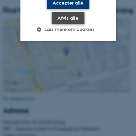
Accepter alle
Find Nationalt Center for Skoleforskning
Afvis alle
Læs mere om cookies
Nødvendige
Statistiske
Marketing
Funktionelle
Uklassificerede
Nødvendige cookies hjælper
med at gøre hjemmesiden
Vis detaljeret kort
brugbar ved at aktivere nogle
Adresse
grundlæggende funktioner
som navigation mm.
Nationalt Center for Skoleforskning
Hjemmesiden kan ikke
DPU - Danmarks institut for Pædagogik og Uddannelse
fungerer uden disse cookies.
Aarhus Universitet