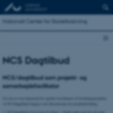
Nationalt Center for Skoleforskning
NCS Dagtilbud
NCS/dagtilbud som projekt- og
samarbejdsfacilitator
Ud over at være hjemsted for og/eller koordinator af forskningsprojekter,
vil NCS/dagtilbud fungere som laboratorium for projektudvikling:
NCS/dagtilbud vil invitere til dialog – blandt andet med de relevante