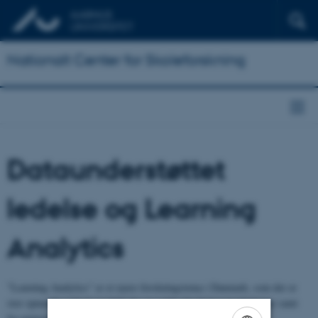
Nationalt Center for Skoleforskning
Dataunderstøttet
ledelse og Learning
Analytics
”Learning Analytics” er et nyere forskningstema i Danmark, som der er
stor opmærksomhed om både fra en række forskningsinstitutioner samt