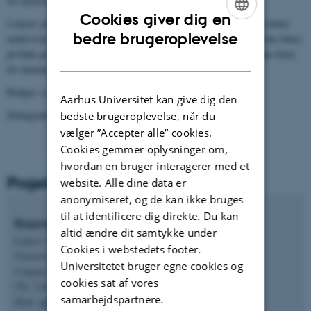
fra ministerier og KL.
Cookies giver dig en
I dansk sammenhæng omtales Learning Analytics som dataunderstøttet
ENGLISH
bedre brugeroplevelse
undervisning, læring og skoleudvikling og det er her vigtigt at sætte fokus
på både pædagogiske, etiske og styringsmæssige aspekter af denne form
DANISH
for dataunderstøttet pædagogisk praksis.
Budget: ca. 125.000 kr.
Aarhus Universitet kan give dig den
Deltagende institutioner: UCSjælland og NCS/DPU/AU
bedste brugeroplevelse, når du
vælger ”Accepter alle” cookies.
Cookies gemmer oplysninger om,
hvordan en bruger interagerer med et
Projektholder
website. Alle dine data er
anonymiseret, og de kan ikke bruges
til at identificere dig direkte. Du kan
Rasmus Leth Jørnø
altid ændre dit samtykke under
Lektor, Ph.d.
Cookies i webstedets footer.
University College Sjælland
Universitetet bruger egne cookies og
Campus Roskilde
cookies sat af vores
Tlf: 7248 2289
samarbejdspartnere.
Mail:
ralj@ucsj.dk