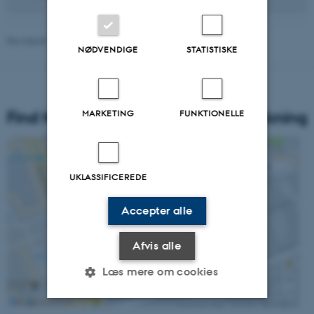
Revideret 16.04.2026
NØDVENDIGE
STATISTISKE
Find Nationalt Center for Skoleforskning
MARKETING
FUNKTIONELLE
UKLASSIFICEREDE
Accepter alle
Afvis alle
Læs mere om cookies